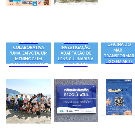
HISTÓRIA
PROJETO DE
OFICINA DO
COLABORATIVA
INVESTIGAÇÃO:
MAR -
"UMA GAIVOTA, UM
ADAPTAÇÃO DE
TRANSFORMAR
MENINO E UM
LENS CULINARIS À
LIXO EM ARTE
PLANETA A SALVAR"
SALINIDADE