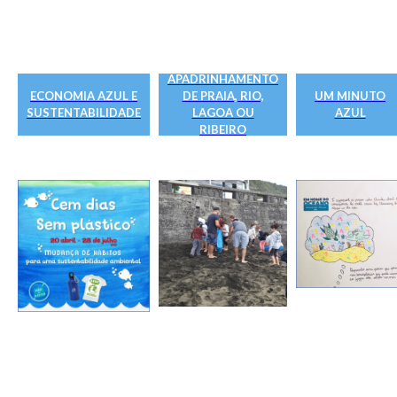
APADRINHAMENTO
ECONOMIA AZUL E
DE PRAIA, RIO,
UM MINUTO
SUSTENTABILIDADE
LAGOA OU
AZUL
RIBEIRO