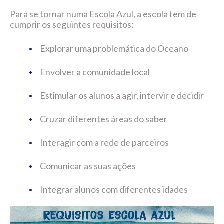
Para se tornar numa Escola Azul, a escola tem de
cumprir os seguintes requisitos:
Explorar uma problemática do Oceano
Envolver a comunidade local
Estimular os alunos a agir, intervir e decidir
Cruzar diferentes áreas do saber
Interagir com a rede de parceiros
Comunicar as suas ações
Integrar alunos com diferentes idades