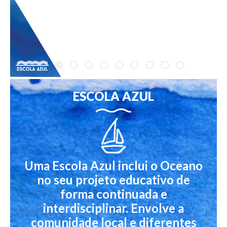
ESCOLA AZUL
Uma Escola Azul inclui o Oceano
no seu projeto educativo de
forma continuada e
interdisciplinar. Envolve a
comunidade local e diferentes