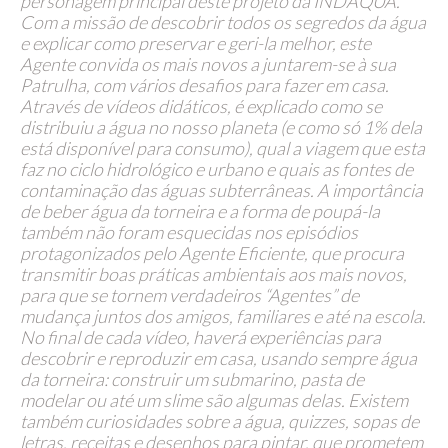
personagem principal deste projeto da INDAQUA.
Com a missão de descobrir todos os segredos da água
e explicar como preservar e geri-la melhor, este
Agente convida os mais novos a juntarem-se à sua
Patrulha, com vários desafios para fazer em casa.
Através de vídeos didáticos, é explicado como se
distribuiu a água no nosso planeta (e como só 1% dela
está disponível para consumo), qual a viagem que esta
faz no ciclo hidrológico e urbano e quais as fontes de
contaminação das águas subterrâneas. A importância
de beber água da torneira e a forma de poupá-la
também não foram esquecidas nos episódios
protagonizados pelo Agente Eficiente, que procura
transmitir boas práticas ambientais aos mais novos,
para que se tornem verdadeiros “Agentes” de
mudança juntos dos amigos, familiares e até na escola.
No final de cada vídeo, haverá experiências para
descobrir e reproduzir em casa, usando sempre água
da torneira: construir um submarino, pasta de
modelar ou até um slime são algumas delas. Existem
também curiosidades sobre a água, quizzes, sopas de
letras, receitas e desenhos para pintar, que prometem