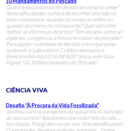
10 Mandamentos do Pescado
Qual é o seu processo de decisão ao comprar peixe?
Sente dificuldades na hora de escolher pescado na
banca da peixaria, quando faz compras online ou
quando vê o menu no restaurante? Quer perceber
melhor as diferenças de preço? Tem dúvidas sobre as
espécies, a origem ou a frescura e sabor do pescado?
Para ajudar na tomada de decisão sobre que peixe
consumir, o Laboratório Colaborativo para a
Bioeconomia Azul (CoLAB B2E) lançou este Guia
Digital “Os 10 Mandamentos do Pescado".
CIÊNCIA VIVA
Desafio "À Procura da Vida Fossilizada"
Já olhou para os parapeitos da sua janela ou bancada
da sua cozinha? Apostamos que está cheio de vida….
fossilizada. Fotografe e envie-nos. Nós identificamos!
Gastrópodes, bivalves rudistas, amonites...Vamos