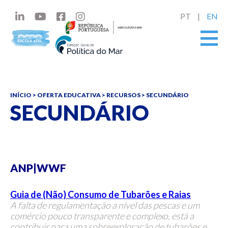
PT
EN
INÍCIO
>
OFERTA EDUCATIVA
>
RECURSOS
> SECUNDÁRIO
SECUNDÁRIO
ANP|WWF
Guia de (Não) Consumo de Tubarões e Raias
A falta de regulamentação a nível das pescas e um
comércio pouco transparente e complexo, está a
contribuir para uma sobreexploração de tubarões e