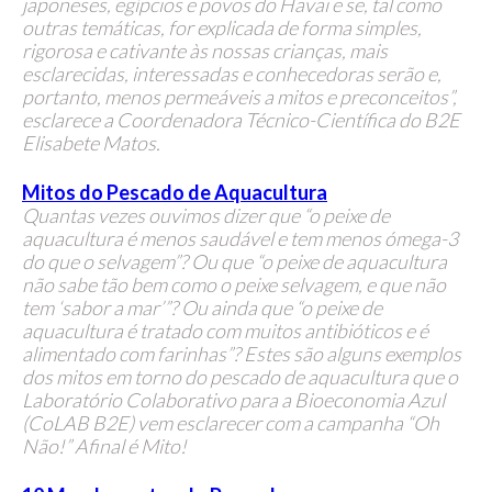
japoneses, egípcios e povos do Havai e se, tal como
outras temáticas, for explicada de forma simples,
rigorosa e cativante às nossas crianças, mais
esclarecidas, interessadas e conhecedoras serão e,
portanto, menos permeáveis a mitos e preconceitos”,
esclarece a Coordenadora Técnico-Científica do B2E
Elisabete Matos.
Mitos do Pescado de Aquacultura
Quantas vezes ouvimos dizer que “o peixe de
aquacultura é menos saudável e tem menos ómega-3
do que o selvagem”? Ou que “o peixe de aquacultura
não sabe tão bem como o peixe selvagem, e que não
tem ‘sabor a mar’”? Ou ainda que “o peixe de
aquacultura é tratado com muitos antibióticos e é
alimentado com farinhas”? Estes são alguns exemplos
dos mitos em torno do pescado de aquacultura que o
Laboratório Colaborativo para a Bioeconomia Azul
(CoLAB B2E) vem esclarecer com a campanha “Oh
Não!” Afinal é Mito!