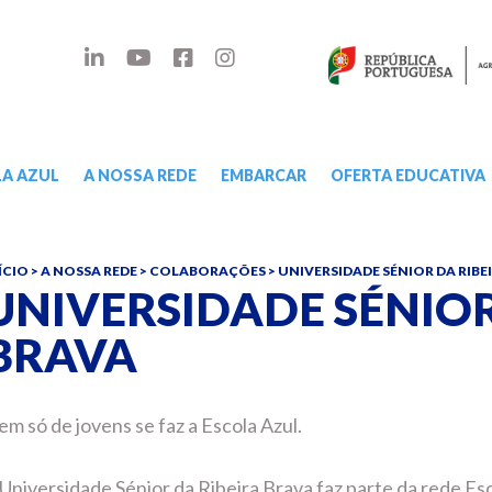
A AZUL
A NOSSA REDE
EMBARCAR
OFERTA EDUCATIVA
ÍCIO
>
A NOSSA REDE
>
COLABORAÇÕES
>
UNIVERSIDADE SÉNIOR DA RIBE
UNIVERSIDADE SÉNIOR
BRAVA
m só de jovens se faz a Escola Azul.
Universidade Sénior da Ribeira Brava faz parte da rede Es