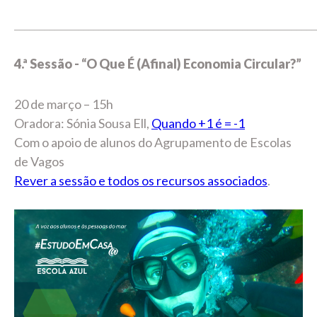
_____________________________________________________________
4.ª Sessão - “O Que É (Afinal) Economia Circular?”
20 de março – 15h
Oradora: Sónia Sousa Ell,
Quando +1 é = -1
Com o apoio de alunos do Agrupamento de Escolas
de Vagos
Rever a sessão e todos os recursos associados
.