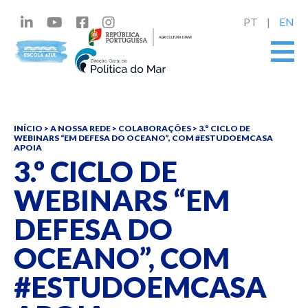
PT
EN
INÍCIO
>
A NOSSA REDE
>
COLABORAÇÕES
>
3.º CICLO DE
WEBINARS “EM DEFESA DO OCEANO”, COM #ESTUDOEMCASA
APOIA
3.º CICLO DE
WEBINARS “EM
DEFESA DO
OCEANO”, COM
#ESTUDOEMCASA